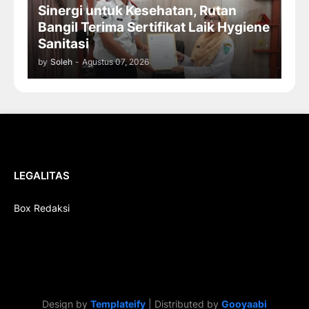
Sinergi untuk Kesehatan, Rutan
Bangil Terima Sertifikat Laik Hygiene
Sanitasi
by
Soleh
-
Agustus 07, 2026
LEGALITAS
Box Redaksi
Design by
Templateify
| Distributed by
Gooyaabi