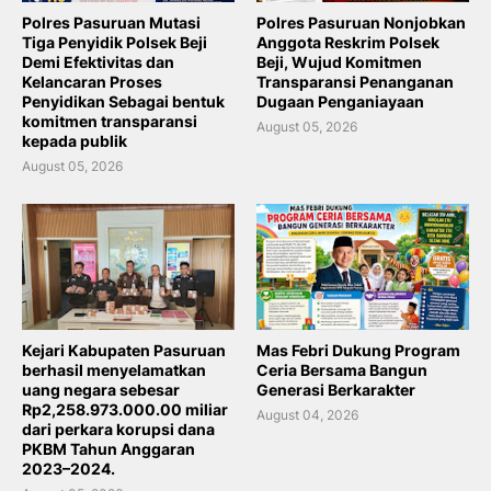
Polres Pasuruan Mutasi
Polres Pasuruan Nonjobkan
Tiga Penyidik Polsek Beji
Anggota Reskrim Polsek
Demi Efektivitas dan
Beji, Wujud Komitmen
Kelancaran Proses
Transparansi Penanganan
Penyidikan Sebagai bentuk
Dugaan Penganiayaan
komitmen transparansi
August 05, 2026
kepada publik
August 05, 2026
Kejari Kabupaten Pasuruan
Mas Febri Dukung Program
berhasil menyelamatkan
Ceria Bersama Bangun
uang negara sebesar
Generasi Berkarakter
Rp2,258.973.000.00 miliar
August 04, 2026
dari perkara korupsi dana
PKBM Tahun Anggaran
2023–2024.