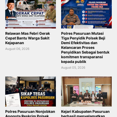
Relawan Mas Febri Gerak
Polres Pasuruan Mutasi
Cepat Bantu Warga Sakit
Tiga Penyidik Polsek Beji
Kejapanan
Demi Efektivitas dan
Kelancaran Proses
August 06, 2026
Penyidikan Sebagai bentuk
komitmen transparansi
kepada publik
August 05, 2026
Polres Pasuruan Nonjobkan
Kejari Kabupaten Pasuruan
Anggota Reskrim Polsek
berhasil menyelamatkan