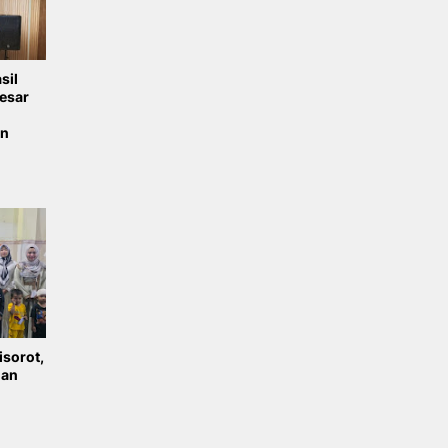
sil
esar
un
sorot,
nan