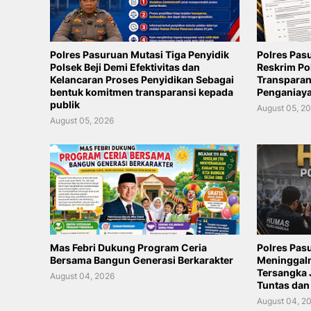
Polres Pasuruan Mutasi Tiga Penyidik
Polres Pas
Polsek Beji Demi Efektivitas dan
Reskrim Po
Kelancaran Proses Penyidikan Sebagai
Transpara
bentuk komitmen transparansi kepada
Penganiay
publik
August 05, 2
August 05, 2026
Mas Febri Dukung Program Ceria
Polres Pasu
Bersama Bangun Generasi Berkarakter
Meninggal
Tersangka 
August 04, 2026
Tuntas dan
August 04, 2