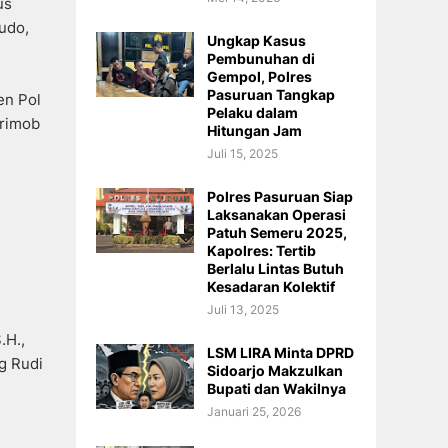
us
udo,
Ungkap Kasus
Pembunuhan di
Gempol, Polres
Pasuruan Tangkap
en Pol
Pelaku dalam
brimob
Hitungan Jam
Juli 15, 2025
Polres Pasuruan Siap
Laksanakan Operasi
Patuh Semeru 2025,
Kapolres: Tertib
Berlalu Lintas Butuh
Kesadaran Kolektif
Juli 13, 2025
.H.,
LSM LIRA Minta DPRD
g Rudi
Sidoarjo Makzulkan
Bupati dan Wakilnya
Januari 25, 2026