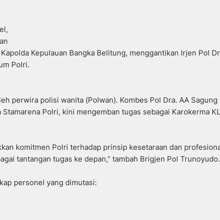
el,
dan
at Kapolda Kepulauan Bangka Belitung, menggantikan Irjen Pol D
m Polri.
i oleh perwira polisi wanita (Polwan). Kombes Pol Dra. AA Sagung
a Stamarena Polri, kini mengemban tugas sebagai Karokerma K
kan komitmen Polri terhadap prinsip kesetaraan dan profesional
gai tantangan tugas ke depan,” tambah Brigjen Pol Trunoyudo.
gkap personel yang dimutasi: