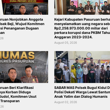
uruan Nonjobkan Anggota
Kejari Kabupaten Pasuruan berha
lsek Beji, Wujud Komitmen
menyelamatkan uang negara seb
nsi Penanganan Dugaan
Rp2,258.973.000.00 miliar dari
aan
perkara korupsi dana PKBM Tah
Anggaran 2023–2024.
026
August 05, 2026
ruan Beri Klarifikasi
SABAR MAS Polsek Bugul Kidul Di
nya Korban Diduga
Polisi Dekati Warga Lewat Santu
Judol, Komitmen Usut
Anak Yatim dan Dialog Humanis
 Transparan
August 02, 2026
026