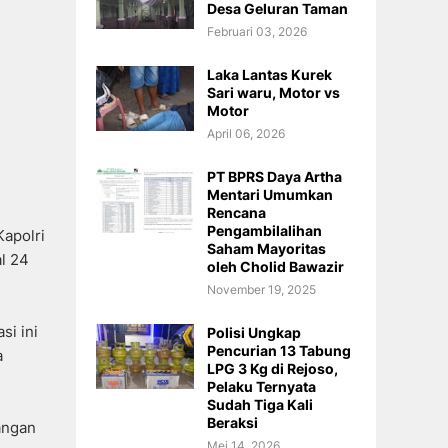
Desa Geluran Taman
Februari 03, 2026
Laka Lantas Kurek
Sari waru, Motor vs
Motor
April 06, 2026
PT BPRS Daya Artha
Mentari Umumkan
Rencana
Pengambilalihan
Kapolri
Saham Mayoritas
l 24
oleh Cholid Bawazir
November 19, 2025
si ini
Polisi Ungkap
Pencurian 13 Tabung
a
LPG 3 Kg di Rejoso,
Pelaku Ternyata
Sudah Tiga Kali
Beraksi
angan
Mei 14, 2026