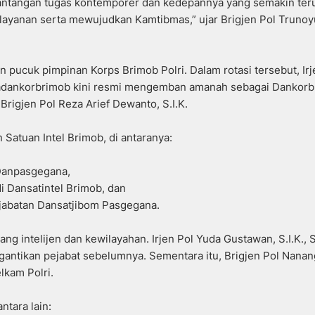
antangan tugas kontemporer dan kedepannya yang semakin ter
ayanan serta mewujudkan Kamtibmas,” ujar Brigjen Pol Trunoy
n pucuk pimpinan Korps Brimob Polri. Dalam rotasi tersebut, Irj
Wadankorbrimob kini resmi mengemban amanah sebagai Dankor
Brigjen Pol Reza Arief Dewanto, S.I.K.
 Satuan Intel Brimob, di antaranya:
 Danpasgegana,
i Dansatintel Brimob, dan
 jabatan Dansatjibom Pasgegana.
ng intelijen dan kewilayahan. Irjen Pol Yuda Gustawan, S.I.K., S
ggantikan pejabat sebelumnya. Sementara itu, Brigjen Pol Nanan
lkam Polri.
ntara lain: