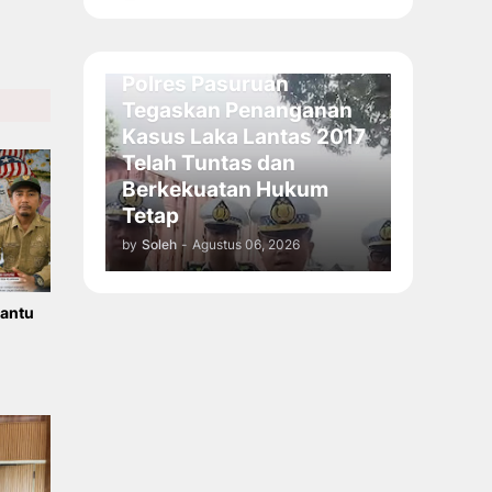
Polres Pasuruan
Tegaskan Penanganan
Kasus Laka Lantas 2017
Telah Tuntas dan
Berkekuatan Hukum
Tetap
by
Soleh
-
Agustus 06, 2026
Bantu