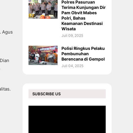
Polres Pasuruan
Terima Kunjungan Dir
Pam Obvit Mabes
Polri, Bahas
Keamanan Destinasi
Wisata
r. Agus
Juli 09, 2025
Polisi Ringkus Pelaku
Pembunuhan
Berencana di Gempol
 Dian
Juli 04, 2025
L
itas.
SUBSCRIBE US