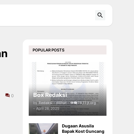
an
POPULAR POSTS
Box Redaksi
0
by
Redaksi - dilihat - 👁️‍🗨️78,11 jt.org
-
April 28, 2025
Dugaan Asusila
Bapak Kost Guncang