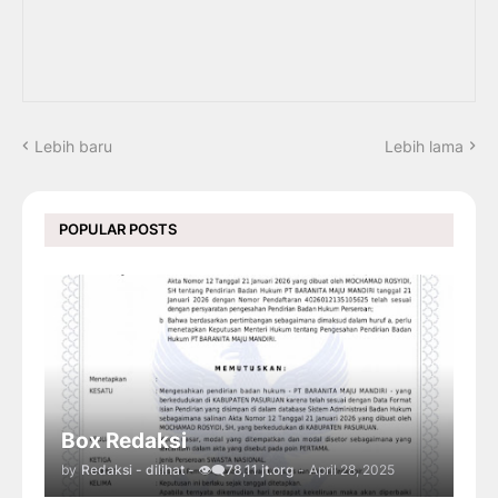
Lebih baru
Lebih lama
POPULAR POSTS
Box Redaksi
by
Redaksi - dilihat - 👁️‍🗨️78,11 jt.org
-
April 28, 2025