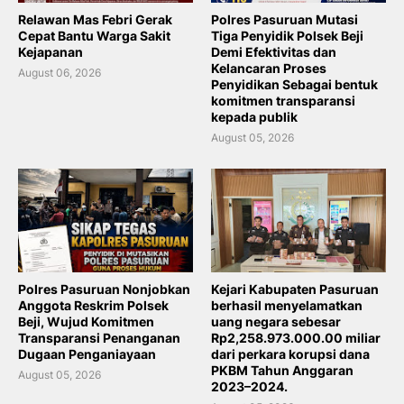
Relawan Mas Febri Gerak
Polres Pasuruan Mutasi
Cepat Bantu Warga Sakit
Tiga Penyidik Polsek Beji
Kejapanan
Demi Efektivitas dan
Kelancaran Proses
August 06, 2026
Penyidikan Sebagai bentuk
komitmen transparansi
kepada publik
August 05, 2026
Polres Pasuruan Nonjobkan
Kejari Kabupaten Pasuruan
Anggota Reskrim Polsek
berhasil menyelamatkan
Beji, Wujud Komitmen
uang negara sebesar
Transparansi Penanganan
Rp2,258.973.000.00 miliar
Dugaan Penganiayaan
dari perkara korupsi dana
PKBM Tahun Anggaran
August 05, 2026
2023–2024.