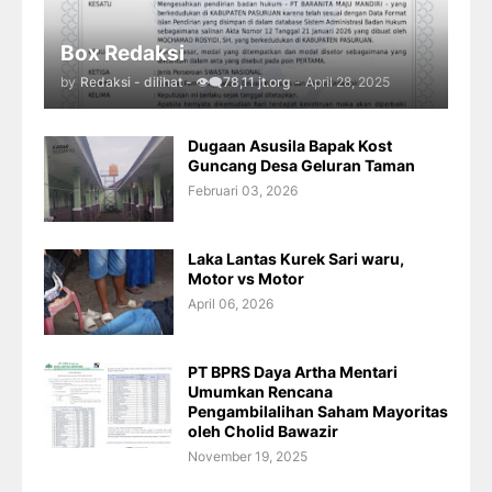
Box Redaksi
by
Redaksi - dilihat - 👁️‍🗨️78,11 jt.org
-
April 28, 2025
Dugaan Asusila Bapak Kost
Guncang Desa Geluran Taman
Februari 03, 2026
Laka Lantas Kurek Sari waru,
Motor vs Motor
April 06, 2026
PT BPRS Daya Artha Mentari
Umumkan Rencana
Pengambilalihan Saham Mayoritas
oleh Cholid Bawazir
November 19, 2025