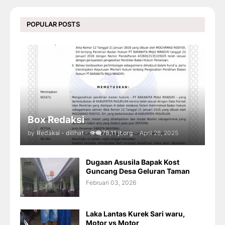
POPULAR POSTS
Box Redaksi
by
Redaksi - dilihat - 👁️‍🗨️78,11 jt.org
-
April 28, 2025
Dugaan Asusila Bapak Kost
Guncang Desa Geluran Taman
Februari 03, 2026
Laka Lantas Kurek Sari waru,
Motor vs Motor