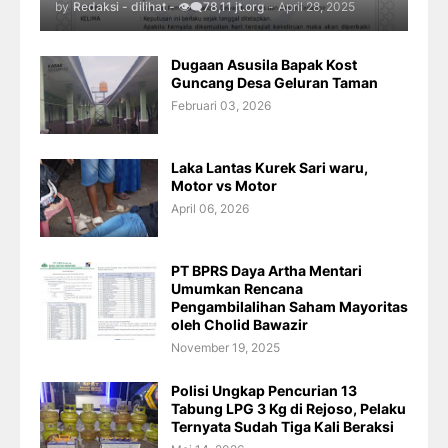
by
Redaksi - dilihat - 👁️‍🗨️78,11 jt.org
-
April 28, 2025
Dugaan Asusila Bapak Kost
Guncang Desa Geluran Taman
Februari 03, 2026
Laka Lantas Kurek Sari waru,
Motor vs Motor
April 06, 2026
PT BPRS Daya Artha Mentari
Umumkan Rencana
Pengambilalihan Saham Mayoritas
oleh Cholid Bawazir
November 19, 2025
Polisi Ungkap Pencurian 13
Tabung LPG 3 Kg di Rejoso, Pelaku
Ternyata Sudah Tiga Kali Beraksi