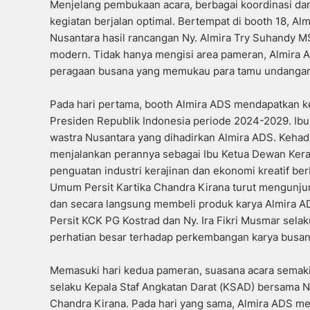
Menjelang pembukaan acara, berbagai koordinasi dan 
kegiatan berjalan optimal. Bertempat di booth 18, 
Nusantara hasil rancangan Ny. Almira Try Suhandy M
modern. Tidak hanya mengisi area pameran, Almira 
peragaan busana yang memukau para tamu undangan
Pada hari pertama, booth Almira ADS mendapatkan ke
Presiden Republik Indonesia periode 2024-2029. Ibu
wastra Nusantara yang dihadirkan Almira ADS. Kehadi
menjalankan perannya sebagai Ibu Ketua Dewan Kera
penguatan industri kerajinan dan ekonomi kreatif ber
Umum Persit Kartika Chandra Kirana turut mengunjun
dan secara langsung membeli produk karya Almira ADS
Persit KCK PG Kostrad dan Ny. Ira Fikri Musmar sela
perhatian besar terhadap perkembangan karya busan
Memasuki hari kedua pameran, suasana acara semaki
selaku Kepala Staf Angkatan Darat (KSAD) bersama Ny
Chandra Kirana. Pada hari yang sama, Almira ADS me