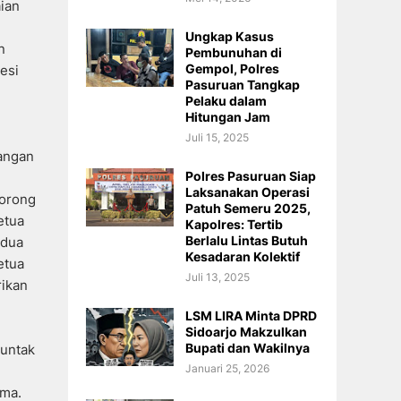
aian
Ungkap Kasus
n
Pembunuhan di
Gempol, Polres
esi
Pasuruan Tangkap
Pelaku dalam
Hitungan Jam
Juli 15, 2025
bangan
Polres Pasuruan Siap
Laksanakan Operasi
dorong
Patuh Semeru 2025,
etua
Kapolres: Tertib
Berlalu Lintas Butuh
edua
Kesadaran Kolektif
etua
Juli 13, 2025
rikan
LSM LIRA Minta DPRD
Sidoarjo Makzulkan
Bupati dan Wakilnya
juntak
Januari 25, 2026
ama.