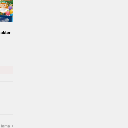
akter
 lama