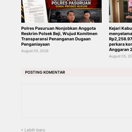
Polres Pasuruan Nonjobkan Anggota
Kejari Kab
Reskrim Polsek Beji, Wujud Komitmen
menyelamat
Transparansi Penanganan Dugaan
Rp2,258.97
Penganiayaan
perkara ko
Anggaran 
August 05, 2026
August 05, 2
POSTING KOMENTAR
Lebih baru