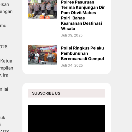
Polres Pasuruan
olkan
Terima Kunjungan Dir
dengan
Pam Obvit Mabes
Polri, Bahas
n
Keamanan Destinasi
tamu
Wisata
Juli 09, 2025
026.
Polisi Ringkus Pelaku
Pembunuhan
a
Berencana di Gempol
 Ketua
Juli 04, 2025
ampilan
 Ira
ilai
SUBSCRIBE US
duk
i
 ADS.