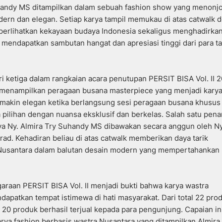
uhandy MS ditampilkan dalam sebuah fashion show yang menonj
ern dan elegan. Setiap karya tampil memukau di atas catwalk 
emperlihatkan kekayaan budaya Indonesia sekaligus menghadirka
t mendapatkan sambutan hangat dan apresiasi tinggi dari para 
ketiga dalam rangkaian acara penutupan PERSIT BISA Vol. II 2
 menampilkan peragaan busana masterpiece yang menjadi kary
emakin elegan ketika berlangsung sesi peragaan busana khusus
pilihan dengan nuansa eksklusif dan berkelas. Salah satu pen
ya Ny. Almira Try Suhandy MS dibawakan secara anggun oleh Ny.
rad. Kehadiran beliau di atas catwalk memberikan daya tarik
usantara dalam balutan desain modern yang mempertahankan n
araan PERSIT BISA Vol. II menjadi bukti bahwa karya wastra
apatkan tempat istimewa di hati masyarakat. Dari total 22 pro
0 produk berhasil terjual kepada para pengunjung. Capaian in
rya fashion berbasis wastra Nusantara yang ditampilkan Almira