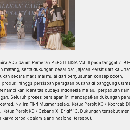
ira ADS dalam Pameran PERSIT BISA Vol. II pada tanggal 7–9 
matang, serta dukungan besar dari jajaran Persit Kartika Cha
akukan secara maksimal mulai dari penyusunan konsep booth,
n produk, hingga persiapan peragaan busana di panggung utama
menampilkan identitas budaya Indonesia melalui perpaduan kain
gan. Seluruh proses persiapan ini mendapatkan dukungan penu
ostrad, Ny. Ira Fikri Musmar selaku Ketua Persit KCK Koorcab Div
ku Ketua Persit KCK Cabang XI Brigif 13. Dukungan tersebut men
karya terbaik dalam ajang nasional tersebut.