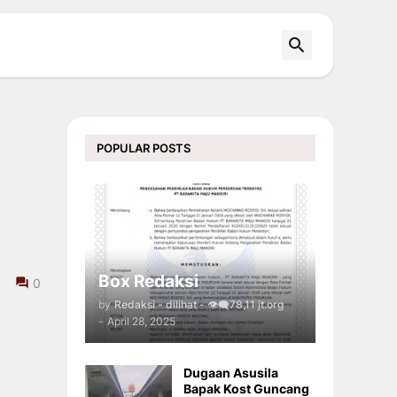
POPULAR POSTS
Box Redaksi
0
by
Redaksi - dilihat - 👁️‍🗨️78,11 jt.org
-
April 28, 2025
Dugaan Asusila
Bapak Kost Guncang