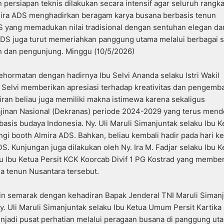
persiapan teknis dilakukan secara intensif agar seluruh rangk
Almira ADS menghadirkan beragam karya busana berbasis tenun
S yang memadukan nilai tradisional dengan sentuhan elegan da
ADS juga turut memeriahkan panggung utama melalui berbagai s
 dan pengunjung. Minggu (10/5/2026)
hormatan dengan hadirnya Ibu Selvi Ananda selaku Istri Wakil
 Selvi memberikan apresiasi terhadap kreativitas dan pengem
ran beliau juga memiliki makna istimewa karena sekaligus
jinan Nasional (Dekranas) periode 2024-2029 yang terus men
basis budaya Indonesia. Ny. Uli Maruli Simanjuntak selaku Ibu K
gi booth Almira ADS. Bahkan, beliau kembali hadir pada hari k
. Kunjungan juga dilakukan oleh Ny. Ira M. Fadjar selaku Ibu K
ku Ibu Ketua Persit KCK Koorcab Divif 1 PG Kostrad yang membe
a tenun Nusantara tersebut.
n semarak dengan kehadiran Bapak Jenderal TNI Maruli Siman
. Uli Maruli Simanjuntak selaku Ibu Ketua Umum Persit Kartika
njadi pusat perhatian melalui peragaan busana di panggung ut