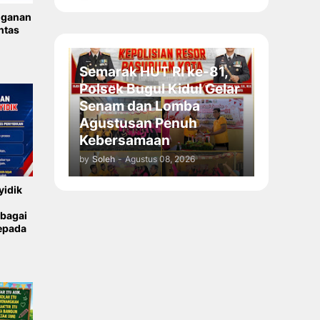
nganan
ntas
Semarak HUT RI ke-81,
Polsek Bugul Kidul Gelar
Senam dan Lomba
Agustusan Penuh
Kebersamaan
by
Soleh
-
Agustus 08, 2026
yidik
ebagai
epada