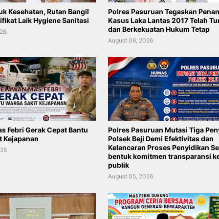
uk Kesehatan, Rutan Bangil
Polres Pasuruan Tegaskan Pena
ifikat Laik Hygiene Sanitasi
Kasus Laka Lantas 2017 Telah Tu
dan Berkekuatan Hukum Tetap
026
August 06, 2026
s Febri Gerak Cepat Bantu
Polres Pasuruan Mutasi Tiga Pen
t Kejapanan
Polsek Beji Demi Efektivitas dan
Kelancaran Proses Penyidikan S
026
bentuk komitmen transparansi k
publik
August 05, 2026