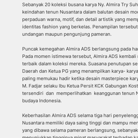
Sebanyak 20 koleksi busana karya Ny. Almira Try S
keindahan tenun Nusantara dalam balutan desain mod
perpaduan warna, motif, dan detail artistik yang m
identitas fashion yang berkelas. Penampilan tersebu
undangan maupun pengunjung pameran.
Puncak kemegahan Almira ADS berlangsung pada hari 
Pada momen istimewa tersebut, Almira ADS kembali
terbaik dalam koleksi mereka. Suasana penutupan s
Daerah dan Ketua PG yang menampilkan karya- karya 
paling memukau hadir ketika desain masterpiece kar
M. Fadjar selaku Ibu Ketua Persit KCK Gabungan Kost
tersendiri dan memperlihatkan keanggunan tenun N
budaya Indonesia.
Keberhasilan Almira ADS selama tiga hari penyelengg
Nusantara memiliki daya saing tinggi dan mampu mend
yang dibawa selama pameran berlangsung, sebanyak 2
menunjukkan tingginya minat masyarakat terhadap ka