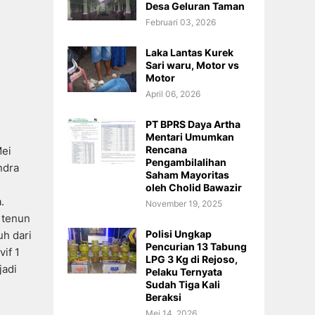
Desa Geluran Taman
Februari 03, 2026
Laka Lantas Kurek
Sari waru, Motor vs
Motor
April 06, 2026
PT BPRS Daya Artha
Mentari Umumkan
Rencana
Mei
Pengambilalihan
ndra
Saham Mayoritas
oleh Cholid Bawazir
.
November 19, 2025
 tenun
Polisi Ungkap
h dari
Pencurian 13 Tabung
if 1
LPG 3 Kg di Rejoso,
jadi
Pelaku Ternyata
Sudah Tiga Kali
Beraksi
Mei 14, 2026