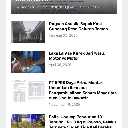
by
Redaksi - dilihat - 👁️‍🗨️78,11 jt.org
-
April 28, 2025
Dugaan Asusila Bapak Kost
Guncang Desa Geluran Taman
Februari 03, 2026
Laka Lantas Kurek Sari waru,
Motor vs Motor
April 06, 2026
PT BPRS Daya Artha Mentari
Umumkan Rencana
Pengambilalihan Saham Mayoritas
oleh Cholid Bawazir
November 19, 2025
Polisi Ungkap Pencurian 13
Tabung LPG 3 Kg di Rejoso, Pelaku
Ternyata Sudah Tiga Kali Beraksi