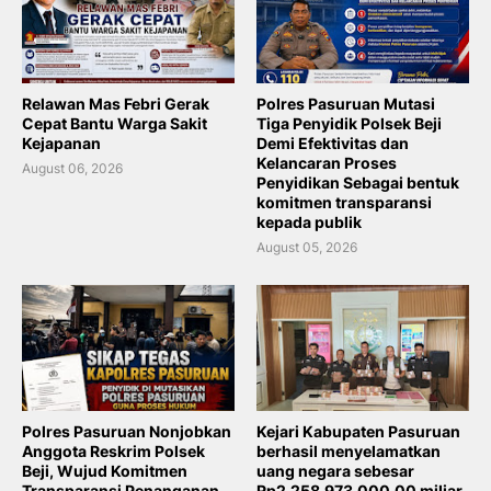
Relawan Mas Febri Gerak
Polres Pasuruan Mutasi
Cepat Bantu Warga Sakit
Tiga Penyidik Polsek Beji
Kejapanan
Demi Efektivitas dan
Kelancaran Proses
August 06, 2026
Penyidikan Sebagai bentuk
komitmen transparansi
kepada publik
August 05, 2026
Polres Pasuruan Nonjobkan
Kejari Kabupaten Pasuruan
Anggota Reskrim Polsek
berhasil menyelamatkan
Beji, Wujud Komitmen
uang negara sebesar
Transparansi Penanganan
Rp2,258.973.000.00 miliar