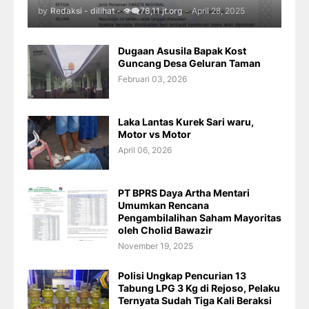
by
Redaksi - dilihat - 👁️‍🗨️78,11 jt.org
-
April 28, 2025
Dugaan Asusila Bapak Kost
Guncang Desa Geluran Taman
Februari 03, 2026
Laka Lantas Kurek Sari waru,
Motor vs Motor
April 06, 2026
PT BPRS Daya Artha Mentari
Umumkan Rencana
Pengambilalihan Saham Mayoritas
oleh Cholid Bawazir
November 19, 2025
Polisi Ungkap Pencurian 13
Tabung LPG 3 Kg di Rejoso, Pelaku
Ternyata Sudah Tiga Kali Beraksi