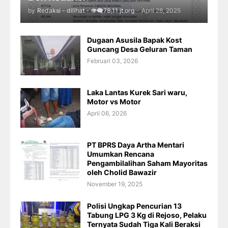
by
Redaksi - dilihat - 👁️‍🗨️78,11 jt.org
-
April 28, 2025
Dugaan Asusila Bapak Kost
Guncang Desa Geluran Taman
Februari 03, 2026
Laka Lantas Kurek Sari waru,
Motor vs Motor
April 06, 2026
PT BPRS Daya Artha Mentari
Umumkan Rencana
Pengambilalihan Saham Mayoritas
oleh Cholid Bawazir
November 19, 2025
Polisi Ungkap Pencurian 13
Tabung LPG 3 Kg di Rejoso, Pelaku
Ternyata Sudah Tiga Kali Beraksi