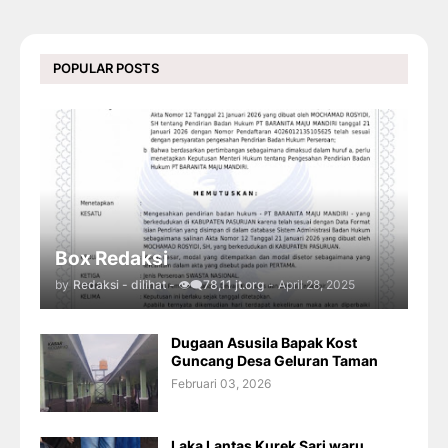
POPULAR POSTS
Box Redaksi
by
Redaksi - dilihat - 👁️‍🗨️78,11 jt.org
-
April 28, 2025
Dugaan Asusila Bapak Kost
Guncang Desa Geluran Taman
Februari 03, 2026
Laka Lantas Kurek Sari waru,