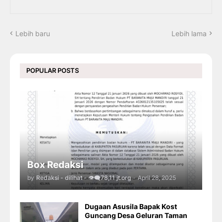
Lebih baru
Lebih lama
POPULAR POSTS
Box Redaksi
by
Redaksi - dilihat - 👁️‍🗨️78,11 jt.org
-
April 28, 2025
Dugaan Asusila Bapak Kost
Guncang Desa Geluran Taman