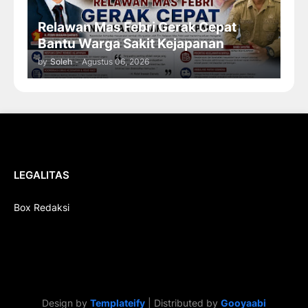
Relawan Mas Febri Gerak Cepat
Bantu Warga Sakit Kejapanan
by
Soleh
-
Agustus 06, 2026
LEGALITAS
Box Redaksi
Design by
Templateify
| Distributed by
Gooyaabi