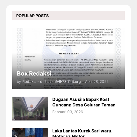
POPULAR POSTS
Box Redaksi
by
Redaksi - dilihat - 👁️‍🗨️78,11 jt.org
-
April 28, 2025
Dugaan Asusila Bapak Kost
Guncang Desa Geluran Taman
Februari 03, 2026
Laka Lantas Kurek Sari waru,
Motor vs Motor