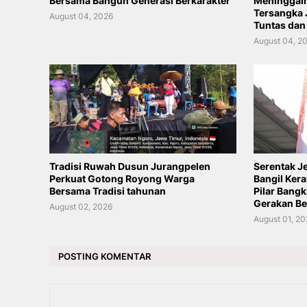
Bersama Bangun Generasi Berkarakter
Meninggal
Tersangka 
August 04, 2026
Tuntas dan
August 04, 2
Tradisi Ruwah Dusun Jurangpelen
Serentak Je
Perkuat Gotong Royong Warga
Bangil Ker
Bersama Tradisi tahunan
Pilar Bang
Gerakan Be
August 02, 2026
August 01, 2
POSTING KOMENTAR