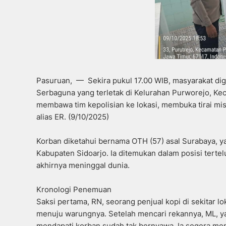
Pasuruan, — Sekira pukul 17.00 WIB, masyarakat di
Serbaguna yang terletak di Kelurahan Purworejo, Ke
membawa tim kepolisian ke lokasi, membuka tirai mi
alias ER. (9/10/2025)
Korban diketahui bernama OTH (57) asal Surabaya, ya
Kabupaten Sidoarjo. Ia ditemukan dalam posisi terte
akhirnya meninggal dunia.
Kronologi Penemuan
Saksi pertama, RN, seorang penjual kopi di sekitar 
menuju warungnya. Setelah mencari rekannya, ML, y
mendapati korban sudah tak bernyawa. Ia segera me