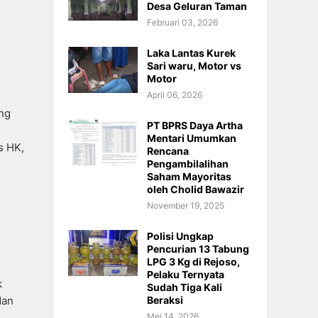
Desa Geluran Taman
Februari 03, 2026
Laka Lantas Kurek
Sari waru, Motor vs
Motor
April 06, 2026
ng
PT BPRS Daya Artha
Mentari Umumkan
s HK,
Rencana
Pengambilalihan
Saham Mayoritas
oleh Cholid Bawazir
November 19, 2025
Polisi Ungkap
Pencurian 13 Tabung
LPG 3 Kg di Rejoso,
Pelaku Ternyata
k
Sudah Tiga Kali
Beraksi
dan
Mei 14, 2026