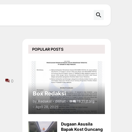
POPULAR POSTS
0
Box Redaksi
by
Redaksi - dilihat - 👁️‍🗨️78,11 jt.org
-
April 28, 2025
Dugaan Asusila
Bapak Kost Guncang