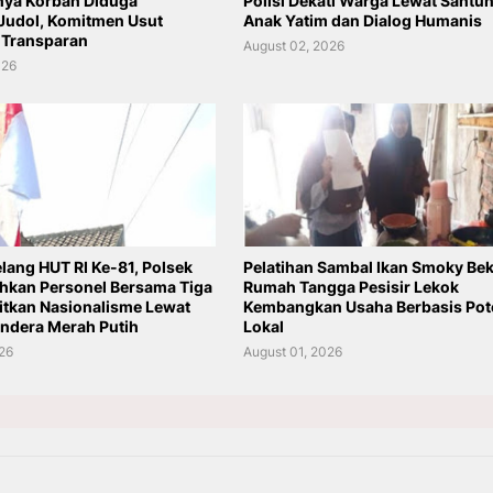
nya Korban Diduga
Polisi Dekati Warga Lewat Santu
Judol, Komitmen Usut
Anak Yatim dan Dialog Humanis
 Transparan
August 02, 2026
026
lang HUT RI Ke-81, Polsek
Pelatihan Sambal Ikan Smoky Beka
ahkan Personel Bersama Tiga
Rumah Tangga Pesisir Lekok
kitkan Nasionalisme Lewat
Kembangkan Usaha Berbasis Pot
ndera Merah Putih
Lokal
026
August 01, 2026