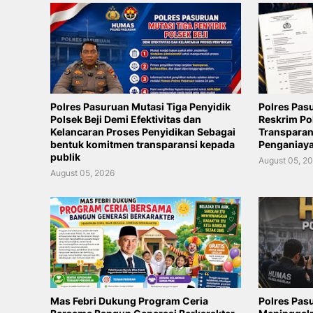
Polres Pasuruan Mutasi Tiga Penyidik
Polres Pas
Polsek Beji Demi Efektivitas dan
Reskrim Po
Kelancaran Proses Penyidikan Sebagai
Transpara
bentuk komitmen transparansi kepada
Penganiay
publik
August 05, 2
August 05, 2026
Mas Febri Dukung Program Ceria
Polres Pasu