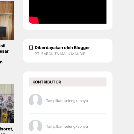
sil
Diberdayakan oleh Blogger
esar
PT. BARANITA MAJU MANDIRI
un
KONTRIBUTOR
Tampilkan selengkapnya
Tampilkan selengkapnya
sorot,