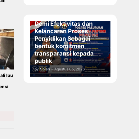
nan
Polres Pasuruan Mutasi
Tiga Penyidik Polsek Beji
Demi Efektivitas dan
Kelancaran Proses
Penyidikan Sebagai
bentuk komitmen
transparansi kepada
publik
by
Soleh
-
Agustus 05, 2026
li Ibu
ensi