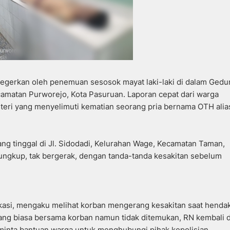
gegerkan oleh penemuan sesosok mayat laki-laki di dalam Gedu
camatan Purworejo, Kota Pasuruan. Laporan cepat dari warga
steri yang menyelimuti kematian seorang pria bernama OTH alia
ng tinggal di Jl. Sidodadi, Kelurahan Wage, Kecamatan Taman,
lungkup, tak bergerak, dengan tanda-tanda kesakitan sebelum
lokasi, mengaku melihat korban mengerang kesakitan saat henda
ang biasa bersama korban namun tidak ditemukan, RN kembali 
minta bantuan warga untuk menghubungi pihak kepolisian.