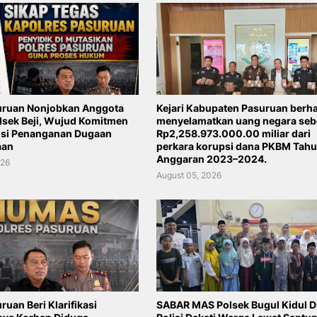
uruan Nonjobkan Anggota
Kejari Kabupaten Pasuruan berha
lsek Beji, Wujud Komitmen
menyelamatkan uang negara seb
nsi Penanganan Dugaan
Rp2,258.973.000.00 miliar dari
aan
perkara korupsi dana PKBM Tah
Anggaran 2023–2024.
026
August 05, 2026
ruan Beri Klarifikasi
SABAR MAS Polsek Bugul Kidul Di