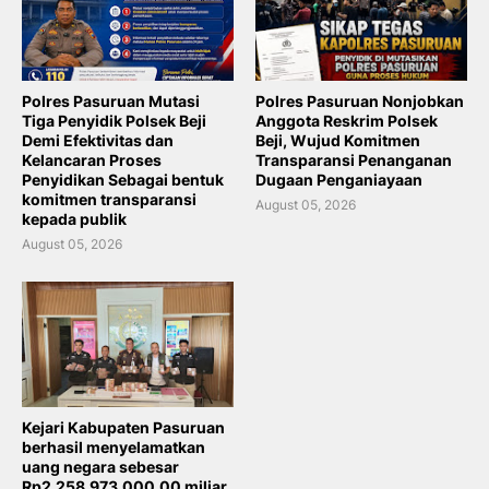
Polres Pasuruan Mutasi
Polres Pasuruan Nonjobkan
Tiga Penyidik Polsek Beji
Anggota Reskrim Polsek
Demi Efektivitas dan
Beji, Wujud Komitmen
Kelancaran Proses
Transparansi Penanganan
Penyidikan Sebagai bentuk
Dugaan Penganiayaan
komitmen transparansi
August 05, 2026
kepada publik
August 05, 2026
Kejari Kabupaten Pasuruan
berhasil menyelamatkan
uang negara sebesar
Rp2,258.973.000.00 miliar