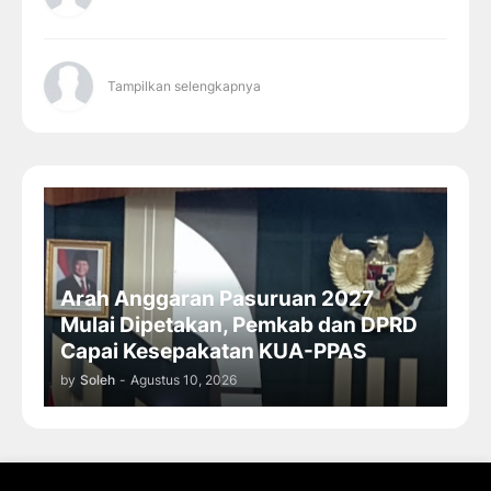
Tampilkan selengkapnya
Arah Anggaran Pasuruan 2027
Mulai Dipetakan, Pemkab dan DPRD
Capai Kesepakatan KUA-PPAS
by
Soleh
-
Agustus 10, 2026