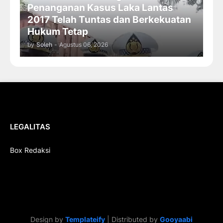
Penanganan Kasus Laka Lantas
2017 Telah Tuntas dan Berkekuatan
Hukum Tetap
by
Soleh
-
Agustus 06, 2026
LEGALITAS
Box Redaksi
Design by
Templateify
| Distributed by
Gooyaabi