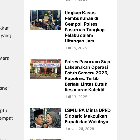
Ungkap Kasus
Pembunuhan di
Gempol, Polres
ukkan
Pasuruan Tangkap
Pelaku dalam
 yang
Hitungan Jam
Juli 15, 2025
ntara
Polres Pasuruan Siap
Laksanakan Operasi
Patuh Semeru 2025,
Kapolres: Tertib
Berlalu Lintas Butuh
sna;
Kesadaran Kolektif
Juli 13, 2025
LSM LIRA Minta DPRD
iptu
Sidoarjo Makzulkan
tempat
Bupati dan Wakilnya
Januari 25, 2026