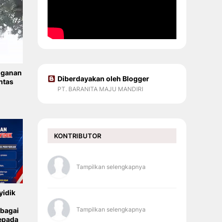
nganan
Diberdayakan oleh Blogger
ntas
PT. BARANITA MAJU MANDIRI
KONTRIBUTOR
Tampilkan selengkapnya
yidik
Tampilkan selengkapnya
ebagai
epada