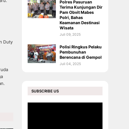
aru.
Polres Pasuruan
Terima Kunjungan Dir
Pam Obvit Mabes
Polri, Bahas
Keamanan Destinasi
Wisata
Juli 09, 2025
n Duty
Polisi Ringkus Pelaku
Pembunuhan
Berencana di Gempol
Juli 04, 2025
ruda
ga
an.
SUBSCRIBE US