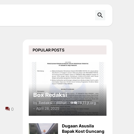
POPULAR POSTS
Box Redaksi
by
Redaksi - dilihat - 👁️‍🗨️78,11 jt.org
-
April 28, 2025
0
Dugaan Asusila
Bapak Kost Guncang