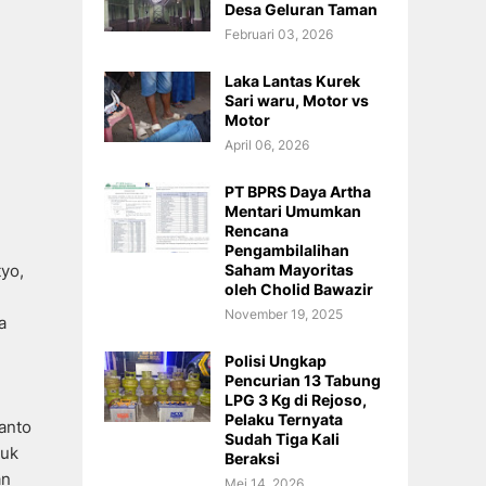
Desa Geluran Taman
Februari 03, 2026
Laka Lantas Kurek
Sari waru, Motor vs
Motor
April 06, 2026
PT BPRS Daya Artha
Mentari Umumkan
Rencana
Pengambilalihan
Saham Mayoritas
tyo,
oleh Cholid Bawazir
November 19, 2025
a
Polisi Ungkap
Pencurian 13 Tabung
LPG 3 Kg di Rejoso,
Pelaku Ternyata
anto
Sudah Tiga Kali
tuk
Beraksi
an
Mei 14, 2026