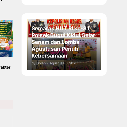
Semarak HUT RI ke-81,
Polsek Bugul Kidul Gelar
Senam dan Lomba
Agustusan Penuh
Kebersamaan
by
Soleh
-
Agustus 08, 2026
akter