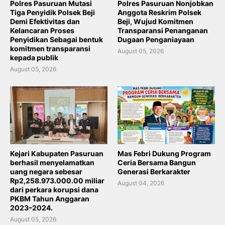
Polres Pasuruan Mutasi
Polres Pasuruan Nonjobkan
Tiga Penyidik Polsek Beji
Anggota Reskrim Polsek
Demi Efektivitas dan
Beji, Wujud Komitmen
Kelancaran Proses
Transparansi Penanganan
Penyidikan Sebagai bentuk
Dugaan Penganiayaan
komitmen transparansi
August 05, 2026
kepada publik
August 05, 2026
Kejari Kabupaten Pasuruan
Mas Febri Dukung Program
berhasil menyelamatkan
Ceria Bersama Bangun
uang negara sebesar
Generasi Berkarakter
Rp2,258.973.000.00 miliar
August 04, 2026
dari perkara korupsi dana
PKBM Tahun Anggaran
2023–2024.
August 05, 2026