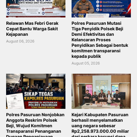
Relawan Mas Febri Gerak
Polres Pasuruan Mutasi
Cepat Bantu Warga Sakit
Tiga Penyidik Polsek Beji
Kejapanan
Demi Efektivitas dan
Kelancaran Proses
August 06, 2026
Penyidikan Sebagai bentuk
komitmen transparansi
kepada publik
August 05, 2026
Polres Pasuruan Nonjobkan
Kejari Kabupaten Pasuruan
Anggota Reskrim Polsek
berhasil menyelamatkan
Beji, Wujud Komitmen
uang negara sebesar
Transparansi Penanganan
Rp2,258.973.000.00 miliar
Dugaan Penganiayaan
dari perkara korupsi dana