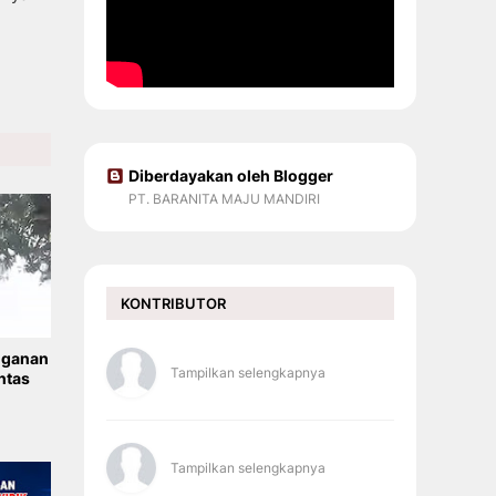
Diberdayakan oleh Blogger
PT. BARANITA MAJU MANDIRI
KONTRIBUTOR
nganan
Tampilkan selengkapnya
ntas
Tampilkan selengkapnya