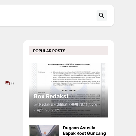
POPULAR POSTS
0
Box Redaksi
by
Redaksi - dilihat - 👁️‍🗨️78,11 jt.org
-
April 28, 2025
Dugaan Asusila
Bapak Kost Guncang