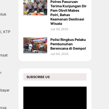
Polres Pasuruan
Terima Kunjungan Dir
Pam Obvit Mabes
ntuk
Polri, Bahas
Keamanan Destinasi
Wisata
Juli 09, 2025
i, KTP
Polisi Ringkus Pelaku
Pembunuhan
Berencana di Gempol
Juli 04, 2025
amsat
n
SUBSCRIBE US
mbayar
gnya