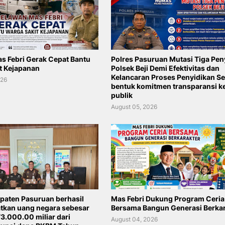
s Febri Gerak Cepat Bantu
Polres Pasuruan Mutasi Tiga Pen
t Kejapanan
Polsek Beji Demi Efektivitas dan
Kelancaran Proses Penyidikan S
026
bentuk komitmen transparansi k
publik
August 05, 2026
upaten Pasuruan berhasil
Mas Febri Dukung Program Ceria
kan uang negara sebesar
Bersama Bangun Generasi Berkar
3.000.00 miliar dari
August 04, 2026