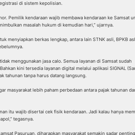
istrasi di sistem kepolisian.
nomor. Pemilik kendaraan wajib membawa kendaraan ke Samsat u
menimbulkan masalah hukum di kemudian hari,” ujarnya.
tuk menyiapkan berkas lengkap, antara lain STNK asli, BPKB asl
sebelumnya.
tidak menggunakan jasa calo. Semua layanan di Samsat sudah
Bahkan kini tersedia layanan digital melalui aplikasi SIGNAL (S
ak tahunan tanpa harus datang langsung.
g agar masyarakat lebih paham perbedaan antara pajak tahunan da
an itu wajib disertai cek fisik kendaraan. Jadi kalau hanya me
Gapol,” tegasnya.
amsat Pasuruan, diharapkan masyarakat semakin sadar pentin