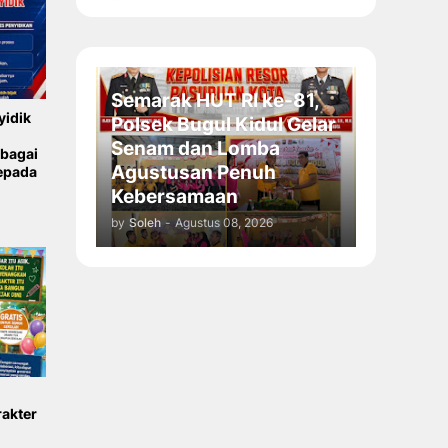
Semarak HUT RI ke-81,
yidik
Polsek Bugul Kidul Gelar
Senam dan Lomba
ebagai
Agustusan Penuh
epada
Kebersamaan
by
Soleh
-
Agustus 08, 2026
akter