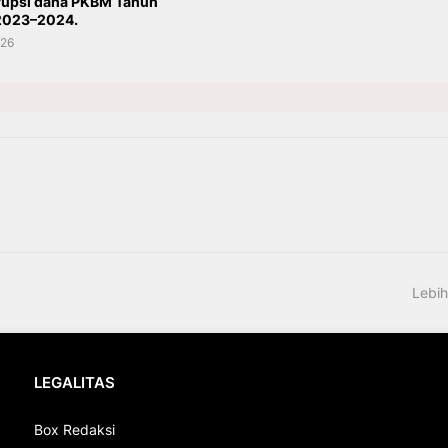
rupsi dana PKBM Tahun
2023–2024.
026
Lebih
LEGALITAS
Box Redaksi