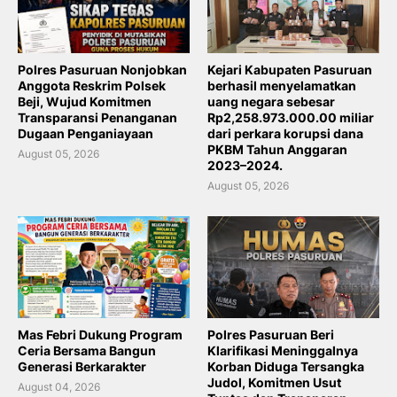
Polres Pasuruan Nonjobkan
Kejari Kabupaten Pasuruan
Anggota Reskrim Polsek
berhasil menyelamatkan
Beji, Wujud Komitmen
uang negara sebesar
Transparansi Penanganan
Rp2,258.973.000.00 miliar
Dugaan Penganiayaan
dari perkara korupsi dana
PKBM Tahun Anggaran
August 05, 2026
2023–2024.
August 05, 2026
Mas Febri Dukung Program
Polres Pasuruan Beri
Ceria Bersama Bangun
Klarifikasi Meninggalnya
Generasi Berkarakter
Korban Diduga Tersangka
Judol, Komitmen Usut
August 04, 2026