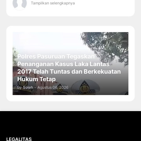
Tampilkan selengkapnya
Polres Pasuruan Tegaskan
Penanganan Kasus Laka Lantas
2017 Telah Tuntas dan Berkekuatan
Hukum Tetap
by
Soleh
-
Agustus 06, 2026
LEGALITAS