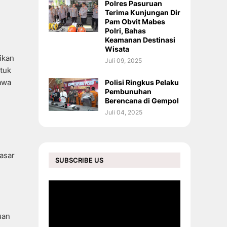
Polres Pasuruan
Terima Kunjungan Dir
Pam Obvit Mabes
Polri, Bahas
Keamanan Destinasi
Wisata
ikan
Juli 09, 2025
tuk
awa
Polisi Ringkus Pelaku
Pembunuhan
Berencana di Gempol
Juli 04, 2025
pasar
SUBSCRIBE US
uan