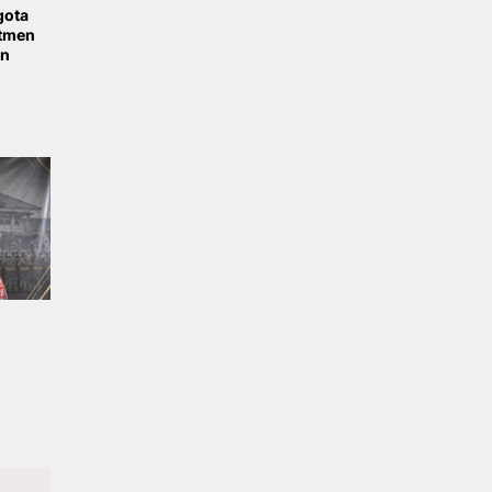
gota
itmen
an