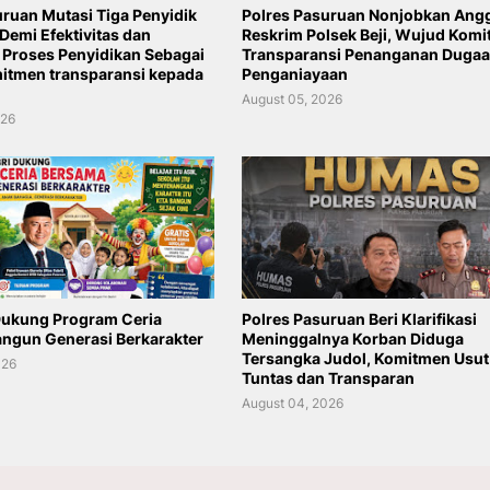
uruan Mutasi Tiga Penyidik
Polres Pasuruan Nonjobkan Ang
 Demi Efektivitas dan
Reskrim Polsek Beji, Wujud Kom
 Proses Penyidikan Sebagai
Transparansi Penanganan Duga
itmen transparansi kepada
Penganiayaan
August 05, 2026
026
Dukung Program Ceria
Polres Pasuruan Beri Klarifikasi
ngun Generasi Berkarakter
Meninggalnya Korban Diduga
Tersangka Judol, Komitmen Usut
026
Tuntas dan Transparan
August 04, 2026