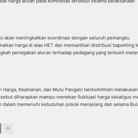
atas harga acuan pada komoditas tersebut selama pelaksanaan
arjo akan meningkatkan koordinasi dengan seluruh pemangku
aikan harga di atas HET dan memastikan distribusi bapokting t
ngkah penegakan aturan terhadap pedagang yang terbukti mela
an Harga, Keamanan, dan Mutu Pangan) berkomitmen melakukan
rsebut diharapkan mampu menekan fluktuasi harga sekaligus m
an dalam memenuhi kebutuhan pokok menjelang dan selama Bul