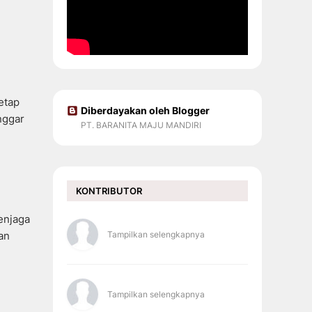
etap
Diberdayakan oleh Blogger
nggar
PT. BARANITA MAJU MANDIRI
KONTRIBUTOR
enjaga
an
Tampilkan selengkapnya
Tampilkan selengkapnya