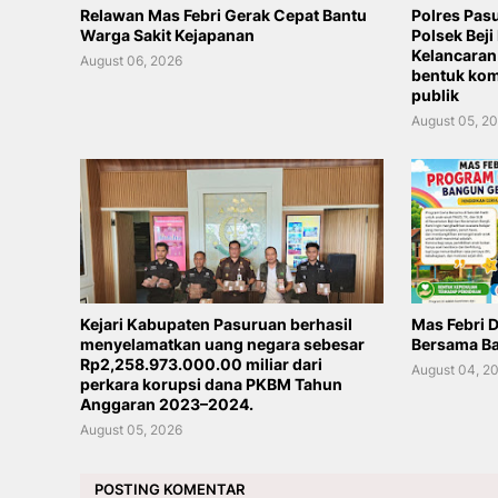
Relawan Mas Febri Gerak Cepat Bantu
Polres Pas
Warga Sakit Kejapanan
Polsek Beji
Kelancaran
August 06, 2026
bentuk kom
publik
August 05, 2
Kejari Kabupaten Pasuruan berhasil
Mas Febri 
menyelamatkan uang negara sebesar
Bersama Ba
Rp2,258.973.000.00 miliar dari
August 04, 2
perkara korupsi dana PKBM Tahun
Anggaran 2023–2024.
August 05, 2026
POSTING KOMENTAR