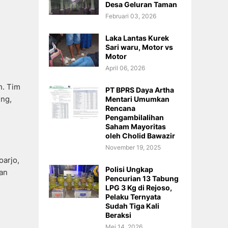
Desa Geluran Taman
Februari 03, 2026
Laka Lantas Kurek
Sari waru, Motor vs
Motor
April 06, 2026
h. Tim
PT BPRS Daya Artha
ng,
Mentari Umumkan
Rencana
Pengambilalihan
Saham Mayoritas
oleh Cholid Bawazir
November 19, 2025
oarjo,
Polisi Ungkap
uan
Pencurian 13 Tabung
LPG 3 Kg di Rejoso,
Pelaku Ternyata
Sudah Tiga Kali
Beraksi
Mei 14, 2026