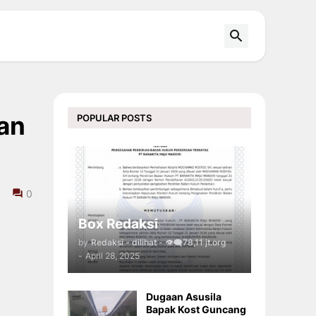
an
POPULAR POSTS
0
Box Redaksi
by
Redaksi - dilihat - 👁️‍🗨️78,11 jt.org
-
April 28, 2025
Dugaan Asusila
Bapak Kost Guncang