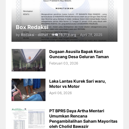
Box Redaksi
by
Redaksi - dilihat - 👁️‍🗨️78,11 jt.org
-
April 28, 2025
Dugaan Asusila Bapak Kost
Guncang Desa Geluran Taman
Februari 03, 2026
Laka Lantas Kurek Sari waru,
Motor vs Motor
April 06, 2026
PT BPRS Daya Artha Mentari
Umumkan Rencana
Pengambilalihan Saham Mayoritas
oleh Cholid Bawazir