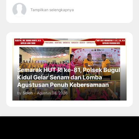
Tampilkan selengkapnya
Semarak HUT RI ke-81, Polsek Bugul
Kidul Gelar Senam dan Lomba
Agustusan Penuh Kebersamaan
by
Soleh
-
Agustus 08, 2026