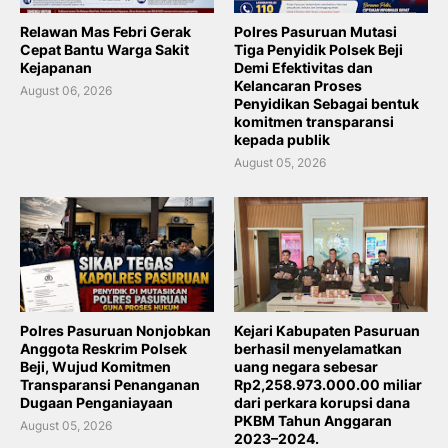
Relawan Mas Febri Gerak
Polres Pasuruan Mutasi
Cepat Bantu Warga Sakit
Tiga Penyidik Polsek Beji
Kejapanan
Demi Efektivitas dan
Kelancaran Proses
August 06, 2026
Penyidikan Sebagai bentuk
komitmen transparansi
kepada publik
August 05, 2026
Polres Pasuruan Nonjobkan
Kejari Kabupaten Pasuruan
Anggota Reskrim Polsek
berhasil menyelamatkan
Beji, Wujud Komitmen
uang negara sebesar
Transparansi Penanganan
Rp2,258.973.000.00 miliar
Dugaan Penganiayaan
dari perkara korupsi dana
PKBM Tahun Anggaran
August 05, 2026
2023–2024.